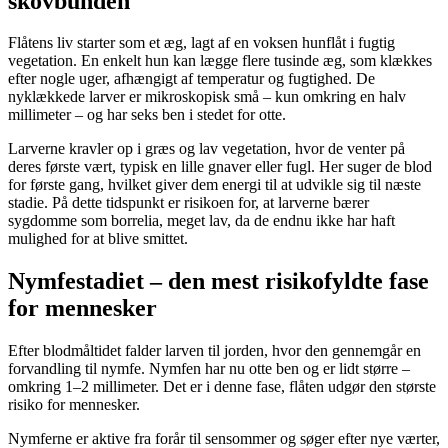
skovbunden
Flåtens liv starter som et æg, lagt af en voksen hunflåt i fugtig
vegetation. En enkelt hun kan lægge flere tusinde æg, som klækkes
efter nogle uger, afhængigt af temperatur og fugtighed. De
nyklækkede larver er mikroskopisk små – kun omkring en halv
millimeter – og har seks ben i stedet for otte.
Larverne kravler op i græs og lav vegetation, hvor de venter på
deres første vært, typisk en lille gnaver eller fugl. Her suger de blod
for første gang, hvilket giver dem energi til at udvikle sig til næste
stadie. På dette tidspunkt er risikoen for, at larverne bærer
sygdomme som borrelia, meget lav, da de endnu ikke har haft
mulighed for at blive smittet.
Nymfestadiet – den mest risikofyldte fase
for mennesker
Efter blodmåltidet falder larven til jorden, hvor den gennemgår en
forvandling til nymfe. Nymfen har nu otte ben og er lidt større –
omkring 1–2 millimeter. Det er i denne fase, flåten udgør den største
risiko for mennesker.
Nymferne er aktive fra forår til sensommer og søger efter nye værter,