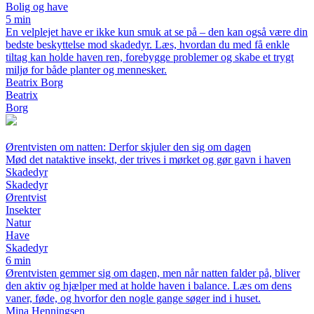
Bolig og have
5 min
En velplejet have er ikke kun smuk at se på – den kan også være din
bedste beskyttelse mod skadedyr. Læs, hvordan du med få enkle
tiltag kan holde haven ren, forebygge problemer og skabe et trygt
miljø for både planter og mennesker.
Beatrix Borg
Beatrix
Borg
Ørentvisten om natten: Derfor skjuler den sig om dagen
Mød det nataktive insekt, der trives i mørket og gør gavn i haven
Skadedyr
Skadedyr
Ørentvist
Insekter
Natur
Have
Skadedyr
6 min
Ørentvisten gemmer sig om dagen, men når natten falder på, bliver
den aktiv og hjælper med at holde haven i balance. Læs om dens
vaner, føde, og hvorfor den nogle gange søger ind i huset.
Mina Henningsen