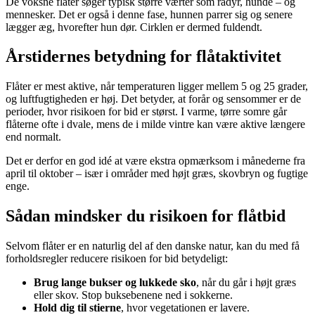
De voksne flåter søger typisk større værter som rådyr, hunde – og
mennesker. Det er også i denne fase, hunnen parrer sig og senere
lægger æg, hvorefter hun dør. Cirklen er dermed fuldendt.
Årstidernes betydning for flåtaktivitet
Flåter er mest aktive, når temperaturen ligger mellem 5 og 25 grader,
og luftfugtigheden er høj. Det betyder, at forår og sensommer er de
perioder, hvor risikoen for bid er størst. I varme, tørre somre går
flåterne ofte i dvale, mens de i milde vintre kan være aktive længere
end normalt.
Det er derfor en god idé at være ekstra opmærksom i månederne fra
april til oktober – især i områder med højt græs, skovbryn og fugtige
enge.
Sådan mindsker du risikoen for flåtbid
Selvom flåter er en naturlig del af den danske natur, kan du med få
forholdsregler reducere risikoen for bid betydeligt:
Brug lange bukser og lukkede sko
, når du går i højt græs
eller skov. Stop buksebenene ned i sokkerne.
Hold dig til stierne
, hvor vegetationen er lavere.