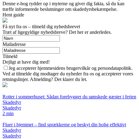
Denne e-bog rydder op i myterne og giver dig fakta, så du kan
træffe informerede beslutninger om skadedyrsbekæmpelse.
Hent guide
Få nyt fra os – tilmeld dig nyhedsbrevet
Træt af ligegyldige nyhedsbreve? Det her er anderledes.
Mailadresse
Tilmeld
Dejligt at have dig med!
Jeg accepterer hjemmesidens brugervilkår og persondatapolitik.
Ved at tilmelde dig modtager du nyheder fra os og accepterer vores
retningslinjer. Afmelding? Det klarer du let.
Rotter i sommerhuset: Sådan forebygger du uønskede gæster i ferien
Skadedyr
Skadedyr
2 min
Fluer i hjemmet – find sprækkerne og beskyt din bolig effektivt
Skadedyr
Skadedyr