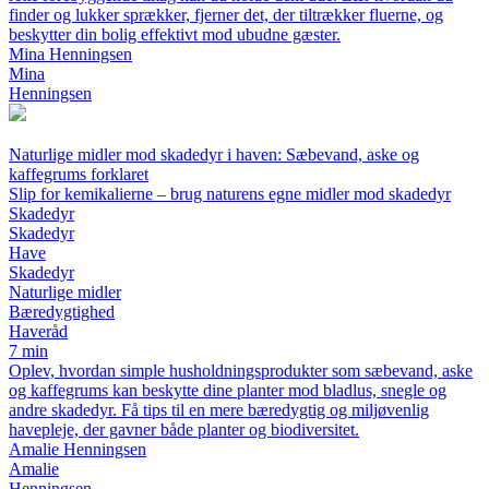
finder og lukker sprækker, fjerner det, der tiltrækker fluerne, og
beskytter din bolig effektivt mod ubudne gæster.
Mina Henningsen
Mina
Henningsen
Naturlige midler mod skadedyr i haven: Sæbevand, aske og
kaffegrums forklaret
Slip for kemikalierne – brug naturens egne midler mod skadedyr
Skadedyr
Skadedyr
Have
Skadedyr
Naturlige midler
Bæredygtighed
Haveråd
7 min
Oplev, hvordan simple husholdningsprodukter som sæbevand, aske
og kaffegrums kan beskytte dine planter mod bladlus, snegle og
andre skadedyr. Få tips til en mere bæredygtig og miljøvenlig
havepleje, der gavner både planter og biodiversitet.
Amalie Henningsen
Amalie
Henningsen