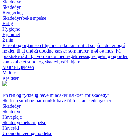
Skadedyr
Skadedyr
Rengøring
Skadedyrsbekæmpelse
Bolig
Hygiejne
Hjemmet
2 min
Et rent og organiseret hjem er ikke kun rart at se på – det er også
nøglen til at undgå ubudne gæster som myrer, møl og mus. Få
praktiske råd til, hvordan du med regelmæssig rengøring og orden
kan skabe et sundt og skadedyrsfrit hjem.
Malthe Kjeldsen
Malthe
Kjeldsen
En ren og ryddelig have mindsker risikoen for skadedyr
Skab en sund og harmonisk have fri for uønskede gæster
Skadedyr
Skadedyr
Havepleje
Skadedyrsbekæmpelse
Haveråd
Udendørs vedligeholdelse