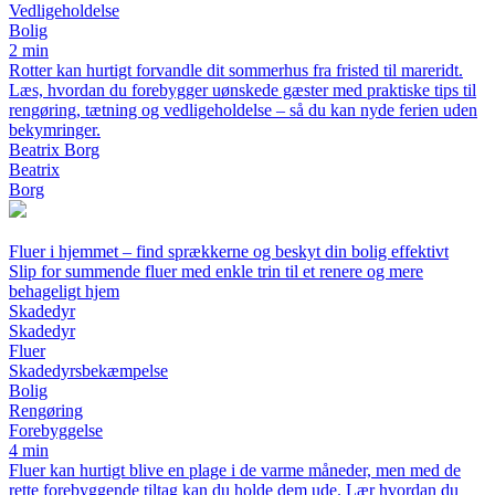
Vedligeholdelse
Bolig
2 min
Rotter kan hurtigt forvandle dit sommerhus fra fristed til mareridt.
Læs, hvordan du forebygger uønskede gæster med praktiske tips til
rengøring, tætning og vedligeholdelse – så du kan nyde ferien uden
bekymringer.
Beatrix Borg
Beatrix
Borg
Fluer i hjemmet – find sprækkerne og beskyt din bolig effektivt
Slip for summende fluer med enkle trin til et renere og mere
behageligt hjem
Skadedyr
Skadedyr
Fluer
Skadedyrsbekæmpelse
Bolig
Rengøring
Forebyggelse
4 min
Fluer kan hurtigt blive en plage i de varme måneder, men med de
rette forebyggende tiltag kan du holde dem ude. Lær hvordan du