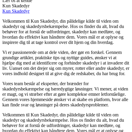
Lær os at kende
Kun Skadedyr
Kun Skadedyr
Velkommen til Kun Skadedyr, din pålidelige kilde til viden om
skadedyr og skadedyrsbekæmpelse. Hos os finder du alt, hvad du
behøver for at forstå de udfordringer, skadedyr kan medføre, og
hvordan du effektivt kan håndtere dem. Vores mål er at oplyse og
inspirere dig til at tage kontrol over dit hjem og din hverdag.
Vi er passionerede om at dele viden, der gør en forskel. Gennem
grundige artikler, praktiske tips og nyttige guides, ønsker vi at
hjælpe dig med at identificere og forhindre skadedyr i at invadere dit
liv. Uanset om det drejer sig om myrer, rotter eller andre skadedyr, er
vores indhold designet til at give dig de redskaber, du har brug for.
Vores team består af eksperter, der brænder for
skadedyrsbekæmpelse og bæredygtige løsninger. Vi mener, at viden
er magt, og vi stræber efter at gøre komplekse emner letforståelige.
Gennem vores hjemmeside ønsker vi at skabe en platform, hvor alle
kan finde svar og løsninger på deres skadedyrsproblemer.
Velkommen til Kun Skadedyr, din pålidelige kilde til viden om
skadedyr og skadedyrsbekæmpelse. Hos os finder du alt, hvad du
behøver for at forstå de udfordringer, skadedyr kan medføre, og
hvordan du effektivt kan håndtere dem. Vores mål er at oplyse og