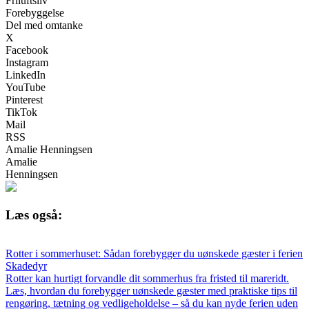
Friluftsliv
Forebyggelse
Del med omtanke
X
Facebook
Instagram
LinkedIn
YouTube
Pinterest
TikTok
Mail
RSS
Amalie Henningsen
Amalie
Henningsen
Læs også:
Rotter i sommerhuset: Sådan forebygger du uønskede gæster i ferien
Skadedyr
Rotter kan hurtigt forvandle dit sommerhus fra fristed til mareridt.
Læs, hvordan du forebygger uønskede gæster med praktiske tips til
rengøring, tætning og vedligeholdelse – så du kan nyde ferien uden