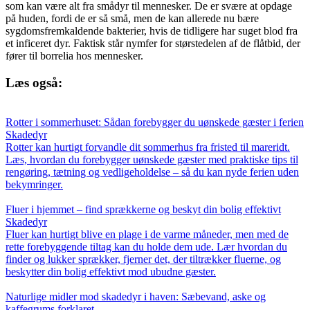
som kan være alt fra smådyr til mennesker. De er svære at opdage
på huden, fordi de er så små, men de kan allerede nu bære
sygdomsfremkaldende bakterier, hvis de tidligere har suget blod fra
et inficeret dyr. Faktisk står nymfer for størstedelen af de flåtbid, der
fører til borrelia hos mennesker.
Læs også:
Rotter i sommerhuset: Sådan forebygger du uønskede gæster i ferien
Skadedyr
Rotter kan hurtigt forvandle dit sommerhus fra fristed til mareridt.
Læs, hvordan du forebygger uønskede gæster med praktiske tips til
rengøring, tætning og vedligeholdelse – så du kan nyde ferien uden
bekymringer.
Fluer i hjemmet – find sprækkerne og beskyt din bolig effektivt
Skadedyr
Fluer kan hurtigt blive en plage i de varme måneder, men med de
rette forebyggende tiltag kan du holde dem ude. Lær hvordan du
finder og lukker sprækker, fjerner det, der tiltrækker fluerne, og
beskytter din bolig effektivt mod ubudne gæster.
Naturlige midler mod skadedyr i haven: Sæbevand, aske og
kaffegrums forklaret