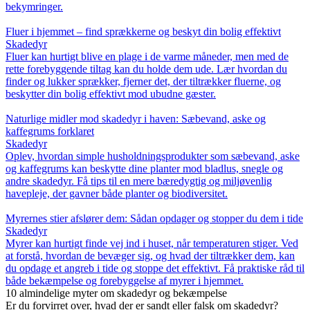
bekymringer.
Fluer i hjemmet – find sprækkerne og beskyt din bolig effektivt
Skadedyr
Fluer kan hurtigt blive en plage i de varme måneder, men med de
rette forebyggende tiltag kan du holde dem ude. Lær hvordan du
finder og lukker sprækker, fjerner det, der tiltrækker fluerne, og
beskytter din bolig effektivt mod ubudne gæster.
Naturlige midler mod skadedyr i haven: Sæbevand, aske og
kaffegrums forklaret
Skadedyr
Oplev, hvordan simple husholdningsprodukter som sæbevand, aske
og kaffegrums kan beskytte dine planter mod bladlus, snegle og
andre skadedyr. Få tips til en mere bæredygtig og miljøvenlig
havepleje, der gavner både planter og biodiversitet.
Myrernes stier afslører dem: Sådan opdager og stopper du dem i tide
Skadedyr
Myrer kan hurtigt finde vej ind i huset, når temperaturen stiger. Ved
at forstå, hvordan de bevæger sig, og hvad der tiltrækker dem, kan
du opdage et angreb i tide og stoppe det effektivt. Få praktiske råd til
både bekæmpelse og forebyggelse af myrer i hjemmet.
10 almindelige myter om skadedyr og bekæmpelse
Er du forvirret over, hvad der er sandt eller falsk om skadedyr?