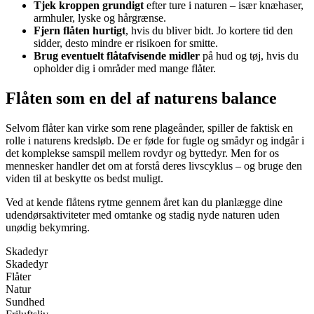
Tjek kroppen grundigt
efter ture i naturen – især knæhaser,
armhuler, lyske og hårgrænse.
Fjern flåten hurtigt
, hvis du bliver bidt. Jo kortere tid den
sidder, desto mindre er risikoen for smitte.
Brug eventuelt flåtafvisende midler
på hud og tøj, hvis du
opholder dig i områder med mange flåter.
Flåten som en del af naturens balance
Selvom flåter kan virke som rene plageånder, spiller de faktisk en
rolle i naturens kredsløb. De er føde for fugle og smådyr og indgår i
det komplekse samspil mellem rovdyr og byttedyr. Men for os
mennesker handler det om at forstå deres livscyklus – og bruge den
viden til at beskytte os bedst muligt.
Ved at kende flåtens rytme gennem året kan du planlægge dine
udendørsaktiviteter med omtanke og stadig nyde naturen uden
unødig bekymring.
Skadedyr
Skadedyr
Flåter
Natur
Sundhed