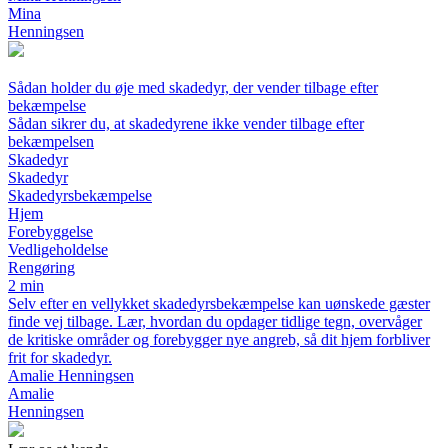
Mina
Henningsen
Sådan holder du øje med skadedyr, der vender tilbage efter
bekæmpelse
Sådan sikrer du, at skadedyrene ikke vender tilbage efter
bekæmpelsen
Skadedyr
Skadedyr
Skadedyrsbekæmpelse
Hjem
Forebyggelse
Vedligeholdelse
Rengøring
2 min
Selv efter en vellykket skadedyrsbekæmpelse kan uønskede gæster
finde vej tilbage. Lær, hvordan du opdager tidlige tegn, overvåger
de kritiske områder og forebygger nye angreb, så dit hjem forbliver
frit for skadedyr.
Amalie Henningsen
Amalie
Henningsen