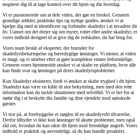
inspirere dig til at tage kontrol over dit hjem og din hverdag.
Vi er passionerede om at dele viden, der gør en forskel. Gennem
grundige artikler, praktiske tips og nyttige guides, ønsker vi at
hjælpe dig med at identificere og forhindre skadedyr i at invadere dit
liv. Uanset om det drejer sig om myrer, rotter eller andre skadedyr, er
vores indhold designet til at give dig de redskaber, du har brug for.
Vores team består af eksperter, der brænder for
skadedyrsbekæmpelse og bæredygtige løsninger. Vi mener, at viden
er magt, og vi stræber efter at gøre komplekse emner letforståelige.
Gennem vores hjemmeside ønsker vi at skabe en platform, hvor alle
kan finde svar og løsninger på deres skadedyrsproblemer.
Kun Skadedyr eksisterer, fordi vi ønsker at skabe tryghed i dit hjem.
Skadedyr kan være en kilde til stor bekymring, men med den rette
information kan du tackle situationen med selvtillid. Vi er her for at
støtte dig i at beskytte din familie og dine ejendele mod uønskede
gæster.
Vi tror på, at forebyggelse er nøglen til en skadedyrsfri tilværelse.
Derfor tilbyder vi ikke kun løsninger til akutte problemer, men også
råd om, hvordan du kan sikre dit hjem mod fremtidige angreb. Vores
indhold er praktisk og anvendeligt, så du kan handle proaktivt.