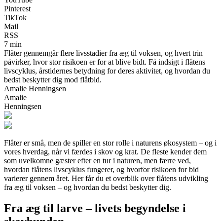
Pinterest
TikTok
Mail
RSS
7 min
Flåter gennemgår flere livsstadier fra æg til voksen, og hvert trin
påvirker, hvor stor risikoen er for at blive bidt. Få indsigt i flåtens
livscyklus, årstidernes betydning for deres aktivitet, og hvordan du
bedst beskytter dig mod flåtbid.
Amalie Henningsen
Amalie
Henningsen
Flåter er små, men de spiller en stor rolle i naturens økosystem – og i
vores hverdag, når vi færdes i skov og krat. De fleste kender dem
som uvelkomne gæster efter en tur i naturen, men færre ved,
hvordan flåtens livscyklus fungerer, og hvorfor risikoen for bid
varierer gennem året. Her får du et overblik over flåtens udvikling
fra æg til voksen – og hvordan du bedst beskytter dig.
Fra æg til larve – livets begyndelse i