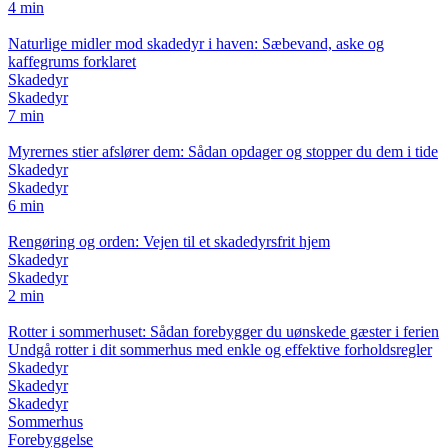
4 min
Naturlige midler mod skadedyr i haven: Sæbevand, aske og
kaffegrums forklaret
Skadedyr
Skadedyr
7 min
Myrernes stier afslører dem: Sådan opdager og stopper du dem i tide
Skadedyr
Skadedyr
6 min
Rengøring og orden: Vejen til et skadedyrsfrit hjem
Skadedyr
Skadedyr
2 min
Rotter i sommerhuset: Sådan forebygger du uønskede gæster i ferien
Undgå rotter i dit sommerhus med enkle og effektive forholdsregler
Skadedyr
Skadedyr
Skadedyr
Sommerhus
Forebyggelse