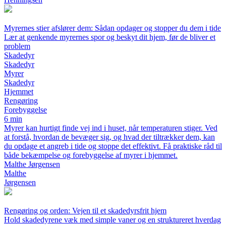
Myrernes stier afslører dem: Sådan opdager og stopper du dem i tide
Lær at genkende myrernes spor og beskyt dit hjem, før de bliver et
problem
Skadedyr
Skadedyr
Myrer
Skadedyr
Hjemmet
Rengøring
Forebyggelse
6 min
Myrer kan hurtigt finde vej ind i huset, når temperaturen stiger. Ved
at forstå, hvordan de bevæger sig, og hvad der tiltrækker dem, kan
du opdage et angreb i tide og stoppe det effektivt. Få praktiske råd til
både bekæmpelse og forebyggelse af myrer i hjemmet.
Malthe Jørgensen
Malthe
Jørgensen
Rengøring og orden: Vejen til et skadedyrsfrit hjem
Hold skadedyrene væk med simple vaner og en struktureret hverdag