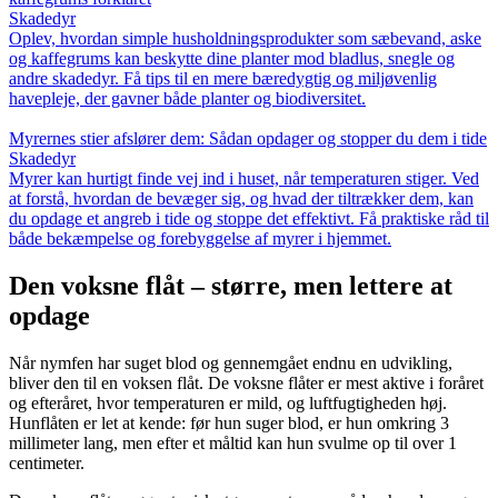
Skadedyr
Oplev, hvordan simple husholdningsprodukter som sæbevand, aske
og kaffegrums kan beskytte dine planter mod bladlus, snegle og
andre skadedyr. Få tips til en mere bæredygtig og miljøvenlig
havepleje, der gavner både planter og biodiversitet.
Myrernes stier afslører dem: Sådan opdager og stopper du dem i tide
Skadedyr
Myrer kan hurtigt finde vej ind i huset, når temperaturen stiger. Ved
at forstå, hvordan de bevæger sig, og hvad der tiltrækker dem, kan
du opdage et angreb i tide og stoppe det effektivt. Få praktiske råd til
både bekæmpelse og forebyggelse af myrer i hjemmet.
Den voksne flåt – større, men lettere at
opdage
Når nymfen har suget blod og gennemgået endnu en udvikling,
bliver den til en voksen flåt. De voksne flåter er mest aktive i foråret
og efteråret, hvor temperaturen er mild, og luftfugtigheden høj.
Hunflåten er let at kende: før hun suger blod, er hun omkring 3
millimeter lang, men efter et måltid kan hun svulme op til over 1
centimeter.